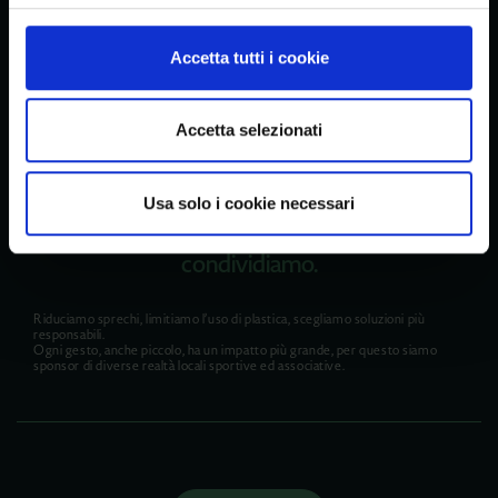
Global è visione d’insieme e cura del
dettaglio.
Accetta tutti i cookie
Significa esserci quando serve. Guardiamo il quadro completo, senza
perdere ciò che fa davvero la differenza, perché uno spazio funziona solo
quando ogni dettaglio è al posto giusto.
Accetta selezionati
Usa solo i cookie necessari
Global è attenzione al mondo che
condividiamo.
Riduciamo sprechi, limitiamo l’uso di plastica, scegliamo soluzioni più
responsabili.
Ogni gesto, anche piccolo, ha un impatto più grande, per questo siamo
sponsor di diverse realtà locali sportive ed associative.