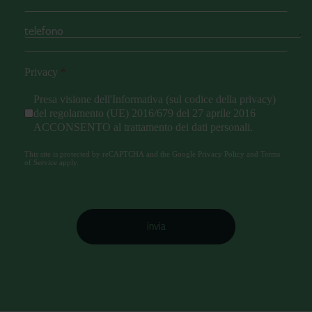
Privacy
*
Presa visione dell'
Informativa (sul codice della privacy)
del
regolamento (UE) 2016/679 del 27 aprile 2016
ACCONSENTO al trattamento dei dati personali.
reCAPTCHA
*
This site is protected by reCAPTCHA and the Google
Privacy Policy
and
Terms
of Service
apply.
invia