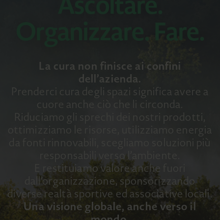
Ascoltare.
Organizzare. Fare.
La cura non finisce ai confini
dell’azienda.
Prenderci cura degli spazi significa avere a
cuore anche ciò che li circonda.
Riduciamo gli sprechi dei nostri prodotti,
ottimizziamo le risorse, utilizziamo energia
da fonti rinnovabili, scegliamo soluzioni più
responsabili verso l’ambiente.
E restituiamo valore anche fuori
dall’organizzazione, sponsorizzando
diverse realtà sportive ed associative locali.
Una visione globale, anche verso il
mondo.