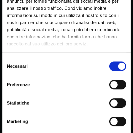
annunci, per fornire funzionalità dei social media e per
retail, industria, pubbliche amministrazioni, banche, servizi con la stessa
professionalità.
analizzare il nostro traffico. Condividiamo inoltre
informazioni sul modo in cui utilizza il nostro sito con i
nostri partner che si occupano di analisi dei dati web,
pubblicità e social media, i quali potrebbero combinarle
Global è una regia unica.
con altre informazioni che ha fornito loro o che hanno
raccolto dal suo utilizzo dei loro servizi.
Un solo interlocutore che tiene insieme tutta la filiera.
Una responsabilità chiara, per rendere semplice ciò che è complesso.
Selezione
Necessari
del
consenso
Global è innovare in modo concreto.
Preferenze
Nei processi che semplificano.
Negli strumenti digitali che coordinano. Nelle macchine che lavorano
Statistiche
meglio e in modo più sicuro.
Marketing