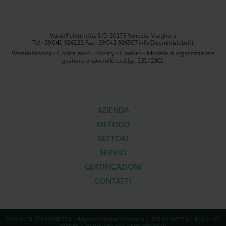
Via dell'elettricità, 5/D 30175 Venezia-Marghera
Tel
+39 041 926222
Fax +39 041 926507
info@geminiglobal.it
Whistleblowing
-
Codice etico
-
Privacy
-
Cookies
-
Modello di organizzazione
gestione e controllo ex d.lgs. 231/2001
AZIENDA
METODO
SETTORI
SERVIZI
CERTIFICAZIONI
CONTATTI
P.IVA e C.F. 02189580273 | Registro Imprese di Venezia n. 02189580273 | REA n. VE