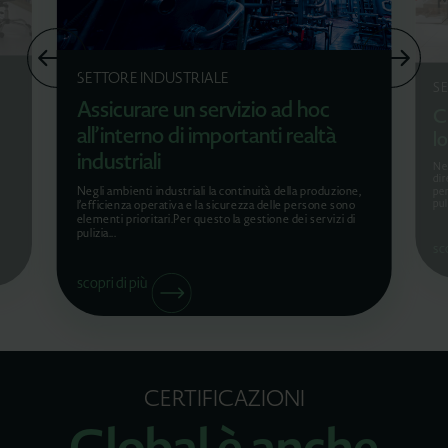
SETTORE INDUSTRIALE
SE
Assicurare un servizio ad hoc
Co
all’interno di importanti realtà
l
industriali
Nel
dir
Negli ambienti industriali la continuità della produzione,
per
puli
l’efficienza operativa e la sicurezza delle persone sono
elementi prioritari.Per questo la gestione dei servizi di
pulizia...
sco
scopri di più
CERTIFICAZIONI