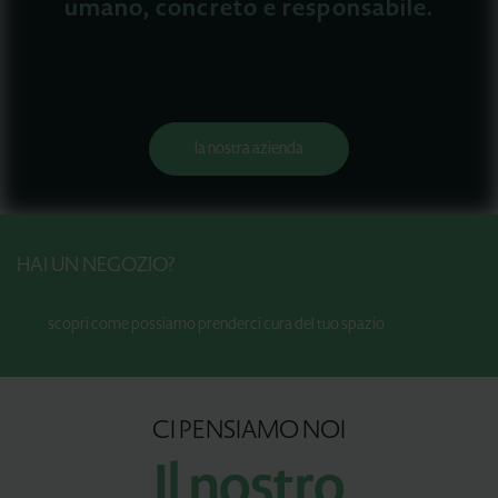
umano, concreto e responsabile.
la nostra azienda
H
A
I
U
N
A
A
T
T
I
V
I
T
À
scopri come possiamo prenderci cura del tuo spazio
CI PENSIAMO NOI
Il nostro