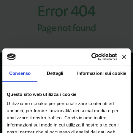
Error 404
Page not found
Global service, per noi, è questo.
Un lavoro che non cerca di farsi notare.
Consenso
Dettagli
Informazioni sui cookie
Ma che fa la differenza.
Questo sito web utilizza i cookie
Utilizziamo i cookie per personalizzare contenuti ed
annunci, per fornire funzionalità dei social media e per
analizzare il nostro traffico. Condividiamo inoltre
Una visione ampia,
informazioni sul modo in cui utilizza il nostro sito con i
che parte dal dettaglio.
nostri partner che si occupano di analisi dei dati web,