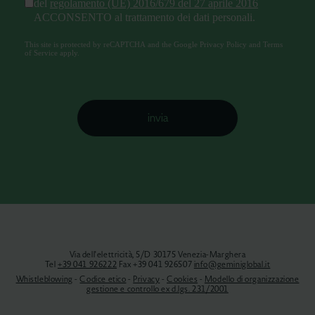
del
regolamento (UE) 2016/679 del 27 aprile 2016
ACCONSENTO al trattamento dei dati personali.
reCAPTCHA
*
This site is protected by reCAPTCHA and the Google
Privacy Policy
and
Terms
of Service
apply.
invia
Via dell'elettricità, 5/D 30175 Venezia-Marghera
Tel
+39 041 926222
Fax +39 041 926507
info@geminiglobal.it
Whistleblowing
-
Codice etico
-
Privacy
-
Cookies
-
Modello di organizzazione
gestione e controllo ex d.lgs. 231/2001