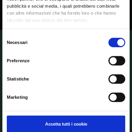
E arriva alle persone.
pubblicità e social media, i quali potrebbero combinarle
con altre informazioni che ha fornito loro o che hanno
raccolto dal suo utilizzo dei loro servizi.
Selezione
Necessari
CONTATTACI
del
consenso
Richiedi un
Preferenze
preventivo
Statistiche
Il nostro Servizio Clienti è a tua disposizione per qualunque
Marketing
esigenza.
Orari d'ufficio
dal lunedì al venerdì 08.30-12.30 e 14.00-18.00
Tel. +39 041 926222 | E-Mail: info@geminiglobal.it
Accetta tutti i cookie